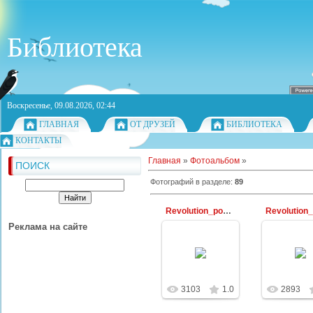
Библиотека
Воскресенье, 09.08.2026, 02:44
ГЛАВНАЯ
ОТ ДРУЗЕЙ
БИБЛИОТЕКА
КОНТАКТЫ
Главная
»
Фотоальбом
»
ПОИСК
Фотографий в разделе
:
89
Revolution_poster41
Реклама на сайте
30.12.2009
30.12.2
Библиотекарь
Библиот
3103
1.0
2893