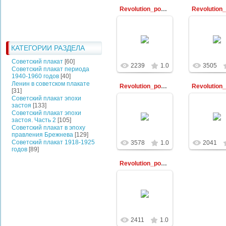
Revolution_poster43
30.12.2009
30.12.2
КАТЕГОРИИ РАЗДЕЛА
Библиотекарь
Библиот
Советский плакат
[60]
2239
1.0
3505
Советский плакат периода
1940-1960 годов
[40]
Ленин в советском плакате
Revolution_poster48
[31]
Советский плакат эпохи
застоя
[133]
30.12.2009
30.12.2
Советский плакат эпохи
застоя. Часть 2
[105]
Библиотекарь
Библиот
Советский плакат в эпоху
правления Брежнева
[129]
Советский плакат 1918-1925
3578
1.0
2041
годов
[89]
Revolution_poster59
30.12.2009
Библиотекарь
2411
1.0