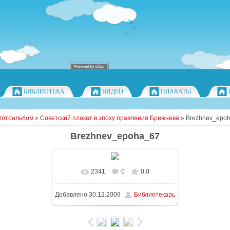
БИБЛИОТЕКА
ВИДЕО
ПЛАКАТЫ
Фотоальбом
»
Советский плакат в эпоху правления Брежнева
» Brezhnev_epo
Brezhnev_epoha_67
2341
0
0.0
Добавлено
30.12.2009
Библиотекарь