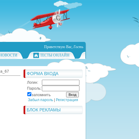
Приветствую Вас
,
Гость
НОВОСТИ
ТЕСТЫ ОНЛАЙН
ha_67
ФОРМА ВХОДА
Логин:
Пароль:
запомнить
Забыл пароль
|
Регистрация
БЛОК РЕКЛАМЫ