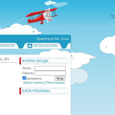
Приветствую Вас
,
Гость
НОВОСТИ
ТЕСТЫ ОНЛАЙН
ha_351
ФОРМА ВХОДА
Логин:
Пароль:
запомнить
Забыл пароль
|
Регистрация
БЛОК РЕКЛАМЫ