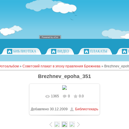
БИБЛИОТЕКА
ВИДЕО
ПЛАКАТЫ
Фотоальбом
»
Советский плакат в эпоху правления Брежнева
» Brezhnev_epo
Brezhnev_epoha_351
1365
0
0.0
Добавлено
30.12.2009
Библиотекарь