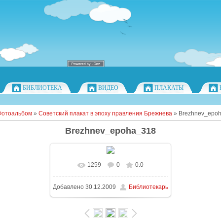
БИБЛИОТЕКА
ВИДЕО
ПЛАКАТЫ
Фотоальбом
»
Советский плакат в эпоху правления Брежнева
» Brezhnev_epo
Brezhnev_epoha_318
1259
0
0.0
Добавлено
30.12.2009
Библиотекарь