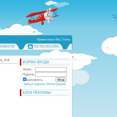
Приветствую Вас
,
Гость
НОВОСТИ
ТЕСТЫ ОНЛАЙН
ha_318
ФОРМА ВХОДА
Логин:
Пароль:
запомнить
Забыл пароль
|
Регистрация
БЛОК РЕКЛАМЫ