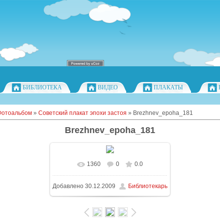
БИБЛИОТЕКА
ВИДЕО
ПЛАКАТЫ
Фотоальбом
»
Советский плакат эпохи застоя
» Brezhnev_epoha_181
Brezhnev_epoha_181
1360
0
0.0
Добавлено
30.12.2009
Библиотекарь