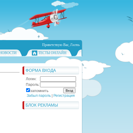
Приветствую Вас
,
Гость
НОВОСТИ
ТЕСТЫ ОНЛАЙН
ФОРМА ВХОДА
Логин:
Пароль:
запомнить
Забыл пароль
|
Регистрация
БЛОК РЕКЛАМЫ