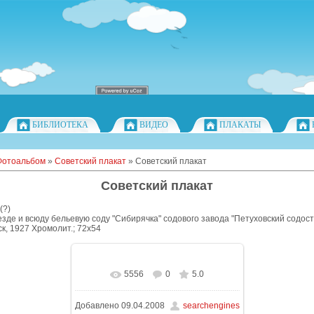
БИБЛИОТЕКА
ВИДЕО
ПЛАКАТЫ
Фотоальбом
»
Советский плакат
» Советский плакат
Советский плакат
(?)
езде и всюду бельевую соду "Сибирячка" содового завода "Петуховский содостр
к, 1927 Хромолит.; 72х54
5556
0
5.0
Добавлено
09.04.2008
searchengines