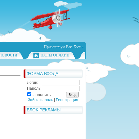
Приветствую Вас
,
Гость
НОВОСТИ
ТЕСТЫ ОНЛАЙН
ФОРМА ВХОДА
Логин:
Пароль:
запомнить
Забыл пароль
|
Регистрация
БЛОК РЕКЛАМЫ