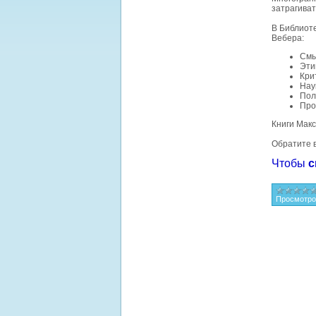
затрагиват
В Библиоте
Вебера:
Смы
Эти
Кри
Нау
Пол
Про
Книги Мак
Обратите в
Чтобы
с
Просмотро