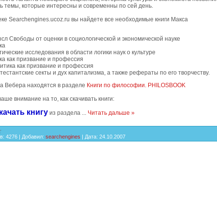
ь темы, которые интересны и современны по сей день.
ке Searchengines.ucoz.ru вы найдете все необходимые книги Макса
сл Свободы от оценки в социологической и экономической науке
ка
тические исследования в области логики наук о культуре
ка как призвание и профессия
итика как призвание и профессия
тестантские секты и дух капитализма, а также рефераты по его творчеству.
са Вебера находятся в разделе
Книги по философии. PHILOSBOOK
аше внимание на то, как скачивать книги:
качать книгу
из раздела
...
Читать дальше »
в:
4276
|
Добавил:
searchengines
|
Дата:
24.10.2007