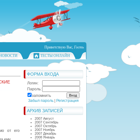
Приветствую Вас
,
Гость
НОВОСТИ
ТЕСТЫ ОНЛАЙН
ФОРМА ВХОДА
СКИЕ
Логин:
Пароль:
запомнить
Забыл пароль
|
Регистрация
АРХИВ ЗАПИСЕЙ
2007 Август
2007 Сентябрь
2007 Октябрь
2007 Ноябрь
мо от его
2007 Декабрь
2008 Январь
ла ему