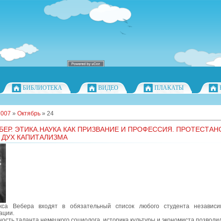
БИБЛИОТЕКА
ВИДЕО
ПЛАКАТЫ
2007
»
Октябрь
»
24
БЕР. ЭТИКА.НАУКА КАК ПРИЗВАНИЕ И ПРОФЕССИЯ. ПРОТЕСТАН
 ДУХ КАПИТАЛИЗМА
кса Вебера входят в обязательный список любого студента независи
ации.
ость таланта немецкого социолога, историка культуры и экономиста позволи