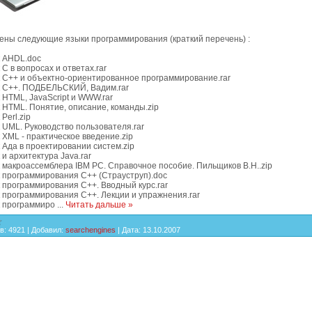
ены следующие языки программирования (краткий перечень) :
к AHDL.doc
 C в вопросах и ответах.rar
к C++ и объектно-ориентированное программирование.rar
к C++. ПОДБЕЛЬСКИЙ, Вадим.rar
 HTML, JavaScript и WWW.rar
 HTML. Понятие, описание, команды.zip
Perl.zip
 UML. Руководство пользователя.rar
 XML - практическое введение.zip
 Ада в проектировании систем.zip
 и архитектура Java.rar
 макроассемблера IBM PC. Справочное пособие. Пильщиков В.Н..zip
к программирования C++ (Страуструп).doc
 программирования C++. Вводный курс.rar
 программирования C++. Лекции и упражнения.rar
к программиро
...
Читать дальше »
в:
4921
|
Добавил:
searchengines
|
Дата:
13.10.2007