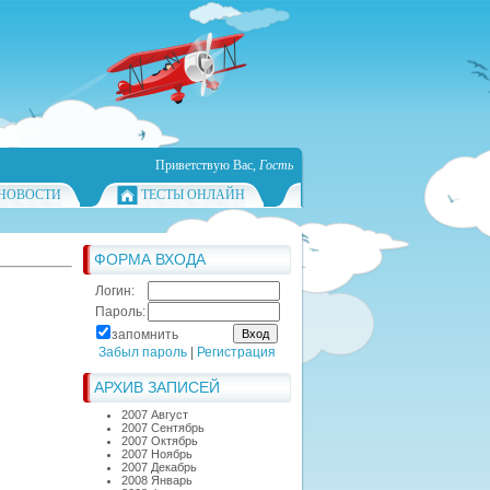
Приветствую Вас
,
Гость
НОВОСТИ
ТЕСТЫ ОНЛАЙН
ФОРМА ВХОДА
Логин:
Пароль:
запомнить
Забыл пароль
|
Регистрация
АРХИВ ЗАПИСЕЙ
2007 Август
2007 Сентябрь
2007 Октябрь
2007 Ноябрь
2007 Декабрь
2008 Январь