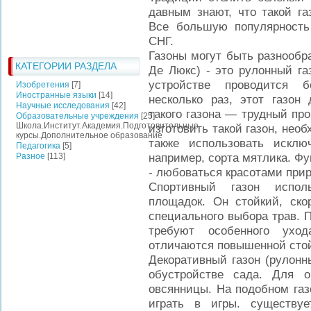
давным знают, что такой га
Все большую популярность
СНГ.
Газоны могут быть разнообра
КАТЕГОРИИ РАЗДЕЛА
Де Люкс) - это рулонный га
устройстве проводится б
Изобретения
[7]
Иностранные языки
[14]
несколько раз, этот газон
Научные исследования
[42]
такого газона — трудный про
Образовательные учреждения
[25]
Школа.Институт.Академия.Подготовительные
изготовить такой газон, нео
курсы.Дополнительное образование
также использовать исклю
Педагогика
[5]
например, сорта мятлика. Фу
Разное
[113]
- любоваться красотами при
Спортивный газон испол
площадок. Он стойкий, ско
специального выбора трав. П
требуют особенного уход
отличаются повышенной сто
Декоративный газон (рулонн
обустройстве сада. Для о
овсянницы. На подобном газ
играть в игры. существу