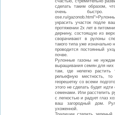
счастью, стремительно разв
сделать таким образом, чт
очень быстро. <a h
ose.ru/gazonob.html">Рулон
украсить участок подле ва
протяжении 2х лет в питомни
дернину, состоящую из верх
сворачивают в рулоны сп
такого типа уже изначально н
проводится постоянный ухо
почве.
Рулонные газоны не нужда
выращивания семян для них 
там, где нелегко растить
рельефную местность, то
георешетку со всеми подгот
этого не сделать будет идти
семенами. Или расстелить ру
с легкостью и радует глаз х
ваш загородный дом. Рул
ухоженной.
Традиции стелить зеленый 