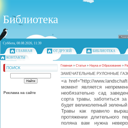
Библиотека
Суббота, 08.08.2026, 11:39
ГЛАВНАЯ
ОТ ДРУЗЕЙ
БИБЛИОТЕКА
КОНТАКТЫ
Главная
»
Статьи
»
Наука и Образование
»
Ра
ПОИСК
ЗАМЕЧАТЕЛЬНЫЕ РУЛОННЫЕ ГАЗ
<a href="http://www.landscha
момент является непремен
необязательно сад заведе
Реклама на сайте
сорта травы, заботиться за
будет великолепный зеленый 
Травы как правило выра
протяжении длительного пе
поляна вам нужна неверо