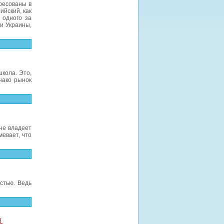
ресованы в
ийский, как
 одного за
и Украины,
кола. Это,
нако рынок
 не владеет
мевает, что
стью. Ведь
.