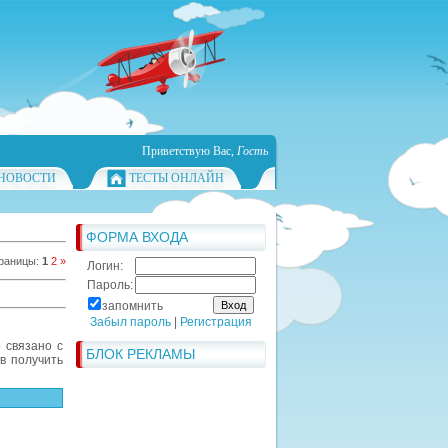
Приветствую Вас
,
Гость
НОВОСТИ
ТЕСТЫ ОНЛАЙН
ФОРМА ВХОДА
раницы
:
1
2
»
Логин:
Пароль:
запомнить
Забыл пароль
|
Регистрация
 связано с
БЛОК РЕКЛАМЫ
в получить