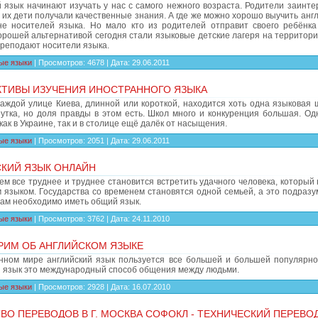
й язык начинают изучать у нас с самого нежного возраста. Родители заинте
 их дети получали качественные знания. А где же можно хорошо выучить англ
не носителей языка. Но мало кто из родителей отправит своего ребёнка
Хорошей альтернативой сегодня стали языковые детские лагеря на территори
преподают носители языка.
ые языки
|
Просмотров:
4678
|
Дата:
29.06.2011
КТИВЫ ИЗУЧЕНИЯ ИНОСТРАННОГО ЯЗЫКА
каждой улице Киева, длинной или короткой, находится хоть одна языковая ш
шутка, но доля правды в этом есть. Школ много и конкуренция большая. Од
, как в Украине, так и в столице ещё далёк от насыщения.
ые языки
|
Просмотров:
2051
|
Дата:
29.06.2011
КИЙ ЯЗЫК ОНЛАЙН
м все труднее и труднее становится встретить удачного человека, который
 языком. Государства со временем становятся одной семьей, а это подразу
нам необходимо иметь общий язык.
ые языки
|
Просмотров:
3762
|
Дата:
24.11.2010
РИМ ОБ АНГЛИЙСКОМ ЯЗЫКЕ
нном мире английский язык пользуется все большей и большей популярно
й язык это международный способ общения между людьми.
ые языки
|
Просмотров:
2928
|
Дата:
16.07.2010
ВО ПЕРЕВОДОВ В Г. МОСКВА СОФОКЛ - ТЕХНИЧЕСКИЙ ПЕРЕВОД