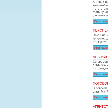
Английски
том, чтобы
не в стра
границу. 
где также 
Иностранн
ПЕРСПЕ
Почти на 
конечно, 
этих услуг
Иностранн
АНГЛИЙС
Со времене
английским
их гражда
Иностранн
ПОГОВО
В совреме
английски
Иностранн
АГЕНТСТ