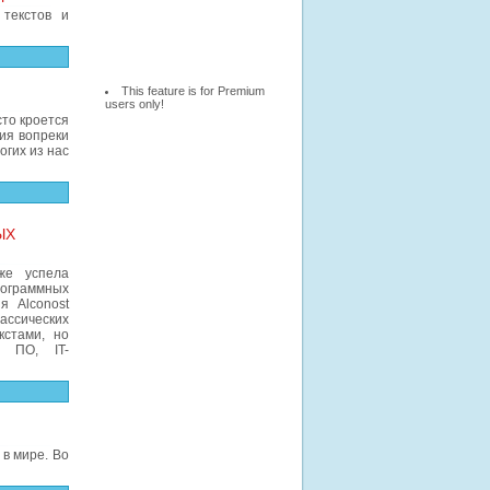
текстов и
This feature is for Premium
users only!
сто кроется
ния вопреки
гих из нас
ЫХ
же успела
рограммных
я Alconost
лассических
кстами, но
и ПО, IT-
в мире. Во