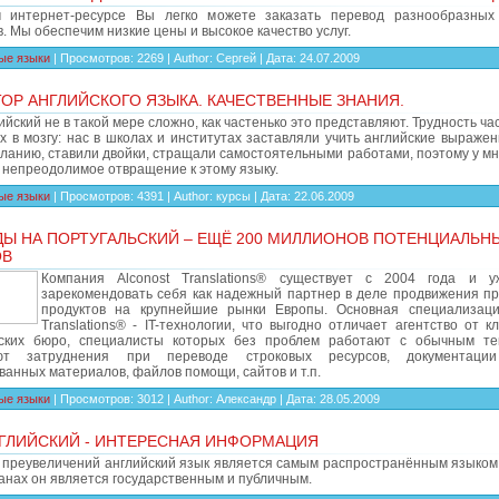
интернет-ресурсе Вы легко можете заказать перевод разнообразных 
. Мы обеспечим низкие цены и высокое качество услуг.
ые языки
|
Просмотров:
2269
|
Author:
Сергей
|
Дата:
24.07.2009
ОР АНГЛИЙСКОГО ЯЗЫКА. КАЧЕСТВЕННЫЕ ЗНАНИЯ.
ийский не в такой мере сложно, как частенько это представляют. Трудность ча
х в мозгу: нас в школах и институтах заставляли учить английские выраже
ланию, ставили двойки, стращали самостоятельными работами, поэтому у мно
 непреодолимое отвращение к этому языку.
ые языки
|
Просмотров:
4391
|
Author:
курсы
|
Дата:
22.06.2009
ые
Ы НА ПОРТУГАЛЬСКИЙ – ЕЩЁ 200 МИЛЛИОНОВ ПОТЕНЦИАЛЬН
ОВ
Компания Alconost Translations® существует с 2004 года и у
зарекомендовать себя как надежный партнер в деле продвижения п
продуктов на крупнейшие рынки Европы. Основная специализаци
Translations® - IT-технологии, что выгодно отличает агентство от к
ских бюро, специалисты которых без проблем работают с обычным те
ют затруднения при переводе строковых ресурсов, документаци
анных материалов, файлов помощи, сайтов и т.п.
ые языки
|
Просмотров:
3012
|
Author:
Александр
|
Дата:
28.05.2009
ГЛИЙСКИЙ - ИНТЕРЕСНАЯ ИНФОРМАЦИЯ
х преувеличений английский язык является самым распространённым языком 
анах он является государственным и публичным.