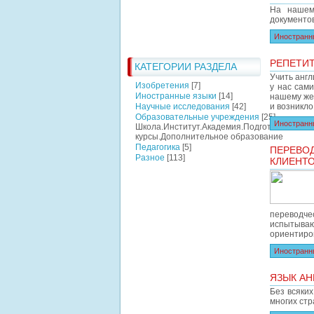
На нашем 
документов
Иностранн
РЕПЕТИТ
КАТЕГОРИИ РАЗДЕЛА
Учить англ
Изобретения
[7]
у нас сами
Иностранные языки
[14]
нашему же
Научные исследования
[42]
и возникло
Образовательные учреждения
[25]
Иностранн
Школа.Институт.Академия.Подготовительн
курсы.Дополнительное образование
Педагогика
[5]
ПЕРЕВОД
Разное
[113]
КЛИЕНТ
переводче
испытыва
ориентиров
Иностранн
ЯЗЫК АН
Без всяки
многих стр