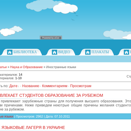
БИБЛИОТЕКА
ВИДЕО
ПЛАКАТЫ
атьи
»
Наука и Образование
» Иностранные языки
 материалов
:
14
Ст
териалов
:
1-10
ь по
:
Дате
·
Названию
·
Комментариям
·
Просмотрам
ВЛЕКАЕТ СТУДЕНТОВ ОБРАЗОВАНИЕ ЗА РУБЕЖОМ
 привлекают зарубежные страны для получения высшего образования. Это
ми причинами. Ниже приведем некотрые общие причины желания студенто
ие за рубежом.
ые языки
|
Просмотров:
2962
|
Дата:
07.10.2011
 ЯЗЫКОВЫЕ ЛАГЕРЯ В УКРАИНЕ