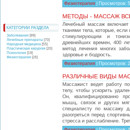
Физиотерапия
|
Просмотров:
МЕТОДЫ - МАССАЖ ВС
Лечебный массаж включает
КАТЕГОРИИ РАЗДЕЛА
тканями тела, которые, если
Заболевания
[99]
стимулирующим и тониз
Лечебные препараты
[70]
древнейших времен, 400 ле
Народная медицина
[55]
метод лечения многих заб
Пластическая хирургия
[20]
Психология
[19]
здоровье и бодрость.
Физиотерапия
[26]
Физиотерапия
|
Просмотров:
РАЗЛИЧНЫЕ ВИДЫ МА
Массажист ведет работу п
телу, чтобы ускорить удал
Он, квалифицированно пр
мышц, связок и других мяг
специалисту по массажу 
разогреться перед спортивн
стресса и расслабление. Тр
Физиотерапия
|
Просмотров: