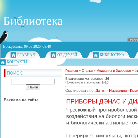
Библиотека
Воскресенье, 09.08.2026, 08:40
ГЛАВНАЯ
ОТ ДРУЗЕЙ
БИБЛИОТЕКА
КОНТАКТЫ
Главная
»
Статьи
»
Медицина и Здоровье
» Ф
ПОИСК
В категории материалов
:
26
Показано материалов
:
1-10
Сортировать по
:
Дате
·
Названию
·
Ком
Реклама на сайте
ПРИБОРЫ ДЭНАС И Д
Чрескожный противоболевой 
воздействия на биологическ
и биологически активные точ
Генерирует импульсы, кото