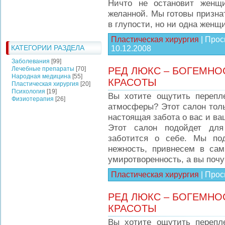
Ничто не остановит женщ
желанной. Мы готовы призна
в глупости, но ни одна женщи
Пластическая хирургия
|
Прос
КАТЕГОРИИ РАЗДЕЛА
10.12.2008
Заболевания
[99]
Лечебные препараты
[70]
РЕД ЛЮКС – БОГЕМНО
Народная медицина
[55]
КРАСОТЫ
Пластическая хирургия
[20]
Психология
[19]
Вы хотите ощутить перепле
Физиотерапия
[26]
атмосферы? Этот салон толь
настоящая забота о вас и ва
Этот салон подойдет для
заботится о себе. Мы по
нежность, привнесем в сам
умиротворенность, а вы почу
Пластическая хирургия
|
Прос
РЕД ЛЮКС – БОГЕМНО
КРАСОТЫ
Вы хотите ощутить перепле