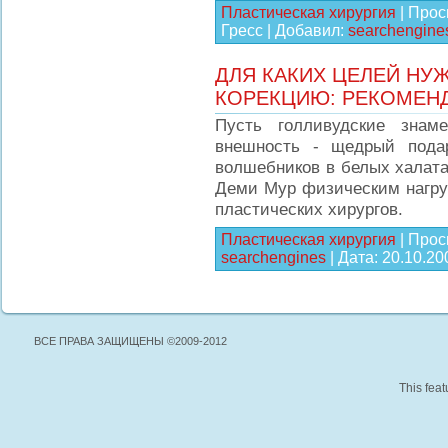
Пластическая хирургия
|
Прос
Гресс
|
Добавил:
searchengine
ДЛЯ КАКИХ ЦЕЛЕЙ НУ
КОРЕКЦИЮ: РЕКОМЕН
Пусть голливудские знам
внешность - щедрый пода
волшебников в белых халата
Деми Мур физическим нагру
пластических хирургов.
Пластическая хирургия
|
Прос
searchengines
|
Дата:
20.10.20
ВСЕ ПРАВА ЗАЩИЩЕНЫ ©2009-2012
This feat