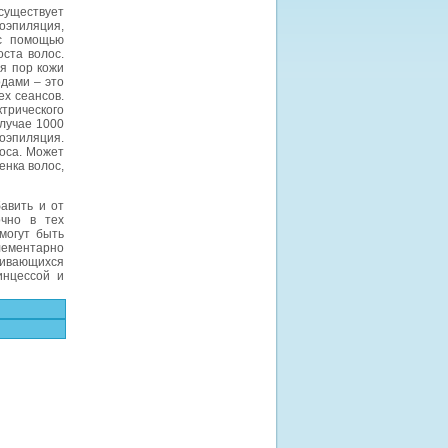
 существует
оэпиляция,
 с помощью
ста волос.
я пор кожи
одами – это
ех сеансов.
трического
случае 1000
оэпиляция.
оса. Может
енка волос,
авить и от
очно в тех
могут быть
ементарно
ливающихся
инцессой и