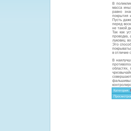
В поликли
масса ины
равно зна
покрытия 
Пусть даж
перед воск
не такой д
Так как у
проводка, 
луковиц в
Это спосо
покрыватьс
в отличие 
В наилучш
противопо
областях,
чрезвыча
совершаю
фальшивых
контролиро
Категория
:
Просмотро