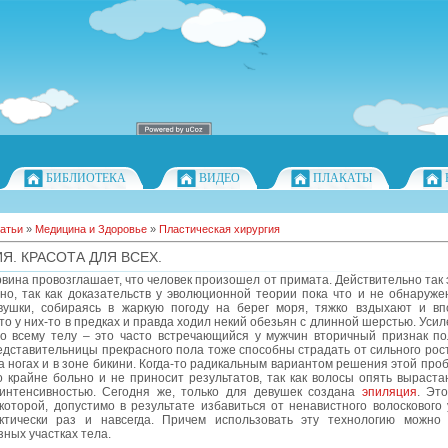
БИБЛИОТЕКА
ВИДЕО
ПЛАКАТЫ
атьи
»
Медицина и Здоровье
»
Пластическая хирургия
Я. КРАСОТА ДЛЯ ВСЕХ.
вина провозглашает, что человек произошел от примата. Действительно так 
но, так как доказательств у эволюционной теории пока что и не обнаруже
вушки, собираясь в жаркую погоду на берег моря, тяжко вздыхают и вп
что у них-то в предках и правда ходил некий обезьян с длинной шерстью. Уси
по всему телу – это часто встречающийся у мужчин вторичный признак по
дставительницы прекрасного пола тоже способны страдать от сильного рос
на ногах и в зоне бикини. Когда-то радикальным вариантом решения этой пр
о крайне больно и не приносит результатов, так как волосы опять выраст
интенсивностью. Сегодня же, только для девушек создана
эпиляция
. Эт
которой, допустимо в результате избавиться от ненавистного волоскового
ктически раз и навсегда. Причем использовать эту технологию можно
ных участках тела.