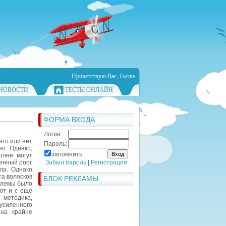
Приветствую Вас
,
Гость
НОВОСТИ
ТЕСТЫ ОНЛАЙН
ФОРМА ВХОДА
Логин:
это или нет
Пароль:
но. Однако,
запомнить
олне могут
ленный рост
Забыл пароль
|
Регистрация
ла. Однако
та волосков
БЛОК РЕКЛАМЫ
облемы было
ают и с еще
о методика,
 усиленного
 на крайне