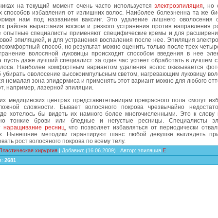
никах на текущий момент очень часто используется
электроэпиляция
, но
х способов избавления от излишних волос. Наиболее болезненна та же би
комая нам под названием ваксинг. Это удаление лишнего оволосения
их района вырастания воском и резкого устранения против направления ро
е опытные специалисты применяют специфические кремы и для расширени
овой эпиляцией, и для устранения воспаления после нее. Эпиляция электр
искомфортный способ, но результат можно оценить только после трех-четыр
странение волосяной луковицы происходит способом введения в нее элек
а пусть даже лучший специалист за один час успеет обработать в лучшем 
олоса. Наиболее комфортным вариантом удаления волос оказывается фот
б убирать оволосение высокоимпульсным светом, нагревающим луковицу вол
я немалая зона эпидермиса и применять этот вариант можно для любого отт
от, например, лазерной эпиляции.
их медицинских центрах представительницам прекрасного пола смогут изб
ложной сложности. Бывает волосяного покрова чрезвычайно недостат
 где хотелось бы видеть их намного более многочисленными. Это к слову 
йно тонкие брови или бледные и негустые ресницы. Специалисты эл
т
наращивание ресниц
, что позволяет избавляться от периодически отва
. Нынешние методики гарантируют шанс любой девушке выглядеть пр
вать рост волосяного покрова по всему телу.
Пластическая хирургия
|
Добавил
:
(16.06.2009) |
Автор
:
эпиляция
E
в
:
2681