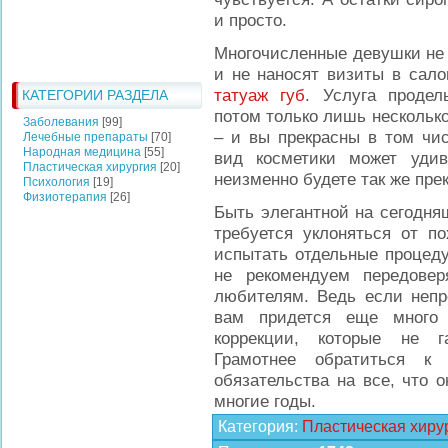
и просто.
Многочисленные девушки не 
и не наносят визиты в сало
татуаж губ
. Услуга продел
КАТЕГОРИИ РАЗДЕЛА
потом только лишь нескольк
Заболевания
[99]
– и вы прекрасны в том чис
Лечебные препараты
[70]
Народная медицина
[55]
вид косметики может удив
Пластическая хирургия
[20]
неизменно будете так же прек
Психология
[19]
Физиотерапия
[26]
Быть элегантной на сегодня
требуется уклоняться от п
испытать отдельные процеду
не рекомендуем передове
любителям. Ведь если непро
вам придется еще много 
коррекции, которые не га
Грамотнее обратиться к 
обязательства на все, что 
многие годы.
Категория
:
Пластическая хиру