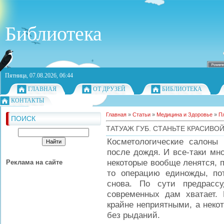
Библиотека
Пятница, 07.08.2026, 06:44
ГЛАВНАЯ
ОТ ДРУЗЕЙ
БИБЛИОТЕКА
КОНТАКТЫ
Главная
»
Статьи
»
Медицина и Здоровье
»
П
ПОИСК
ТАТУАЖ ГУБ. СТАНЬТЕ КРАСИВОЙ
Косметологические салоны 
после дождя. И все-таки мн
некоторые вообще ленятся, п
Реклама на сайте
то операцию единожды, по
снова. По сути предрасс
современных дам хватает.
крайне неприятными, а неко
без рыданий.