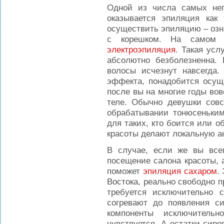
Одной из числа самых не
оказывается эпиляция как 
осуществить эпиляцию – озн
с корешком. На самом 
электроэпиляция
. Такая усл
абсолютно безболезненна. 
волосы исчезнут навсегда.
эффекта, понадобится осущ
после вы на многие годы во
теле. Обычно девушки совс
обрабатывании тонюсеньким
для таких, кто боится или 
красоты делают локальную а
В случае, если же вы все
посещение салона красоты, 
поможет
эпиляция сахаром
.
Востока, реально свободно п
требуется исключительно 
согревают до появления си
компоненты исключительн
чувствуется. А остатки сир