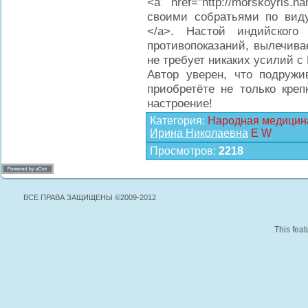
<a href="http://morskoyris.
своими собратьями по вид
</a>. Настой индийского
противопоказаний, вылечива
не требует никаких усилий с
Автор уверен, что подруж
приобретёте не только креп
настроение!
Категория
:
Народная медицин
Ирина Николаевна
E
W
Просмотров
:
2218
ВСЕ ПРАВА ЗАЩИЩЕНЫ ©2009-2012
This feat