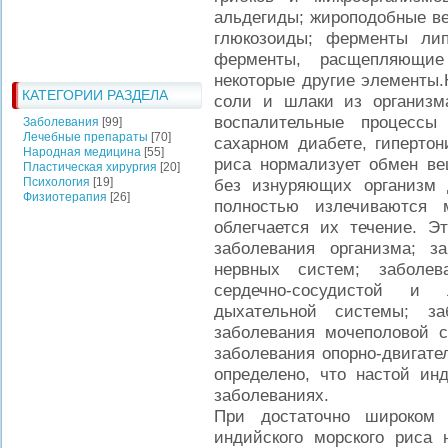
альдегиды; жироподобные ве
глюкозоиды; ферменты липа
ферменты, расщепляющи
некоторые другие элементы.
КАТЕГОРИИ РАЗДЕЛА
соли и шлаки из организм
воспалительные процессы
Заболевания
[99]
Лечебные препараты
[70]
сахарном диабете, гипертон
Народная медицина
[55]
риса нормализует обмен вещ
Пластическая хирургия
[20]
Психология
[19]
без изнуряющих организм 
Физиотерапия
[26]
полностью излечиваются 
облегчается их течение. Э
заболевания организма; з
нервных систем; заболев
сердечно-сосудистой и 
дыхательной системы; заб
заболевания мочеполовой с
заболевания опорно-двигате
определено, что настой инд
заболеваниях.
При достаточно широком 
индийского морского риса 