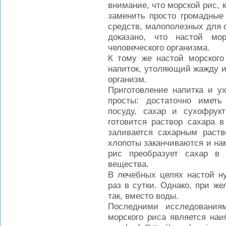
внимание, что морской рис, 
заменить просто громадные 
средств, малополезных для 
доказано, что настой мо
человеческого организма.
К тому же настой морского
напиток, утоляющий жажду 
организм.
Приготовление напитка и у
просты: достаточно имет
посуду, сахар и сухофру
готовится раствор сахара в
заливается сахарным раст
хлопоты заканчиваются и нам
рис преобразует сахар в
вещества.
В лечебных целях настой ну
раз в сутки. Однако, при ж
так, вместо воды.
Последними исследованиям
морского риса является на