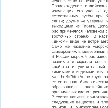
человечеству, но незаслужен
Происхождение индийског
изучающих его учёных: од
естественным путём при б
слизи; другие же уверены, 
выходцами из Тибета. Допо
рис применялся человеком с
восточных странах. В нас
«диком» виде не встречаетс
Само же название «морско
«заморский», «привезенный и
В России морской рис извест
возникли и окрепли связи
свойства и удивительный
химиками и медиками, изуча
<a href="http://morskoyris
естественная биологическа
образованию полезнейш
органических кислот, различ
В состав напитка, приготав
следующие вещества и эле
грибков и микроорганизмо