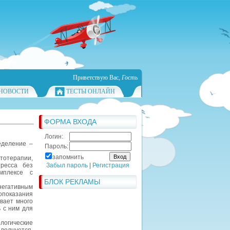
Приветствую Вас
,
Гость
НОВОСТИ
ТЕСТЫ ОНЛАЙН
ФОРМА ВХОДА
Логин:
еделение –
Пароль:
запомнить
тотерапии,
ресса без
Забыл пароль
|
Регистрация
мплексе с
БЛОК РЕКЛАМЫ
 негативным
вопоказания
вает много
ь с ним для
логические