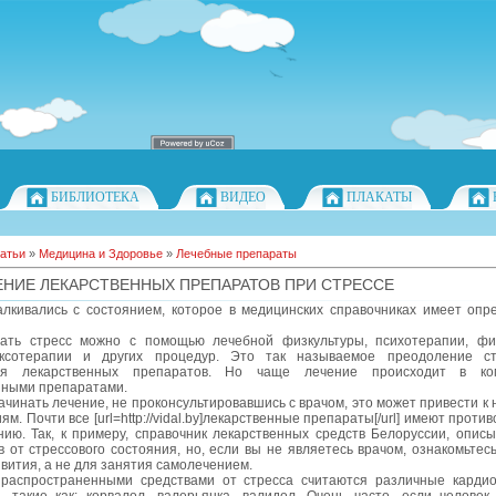
БИБЛИОТЕКА
ВИДЕО
ПЛАКАТЫ
атьи
»
Медицина и Здоровье
»
Лечебные препараты
НИЕ ЛЕКАРСТВЕННЫХ ПРЕПАРАТОВ ПРИ СТРЕССЕ
алкивались с состоянием, которое в медицинских справочниках имеет опр
ать стресс можно с помощью лечебной физкультуры, психотерапии, фи
ксотерапии и других процедур. Это так называемое преодоление ст
ия лекарственных препаратов. Но чаще лечение происходит в ко
нными препаратами.
ачинать лечение, не проконсультировавшись с врачом, это может привести к
ям. Почти все [url=http://vidal.by]лекарственные препараты[/url] имеют проти
ию. Так, к примеру, справочник лекарственных средств Белоруссии, описы
 от стрессового состояния, но, если вы не являетесь врачом, ознакомьтес
вития, а не для занятия самолечением.
распространенными средствами от стресса считаются различные кардио