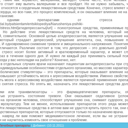
, такие как: корвалол, валерьянка, валидол. Очень часто, если человек 
что стоит ему выпить валерьянки и все пройдет. Но не нужно забывать, 
относятся к сердечным лекарственным средствам. Конечно, стресс влияет 
сердца, но все-таки, это процесс комплексный, и он оказывает влияние не на
ганизме.
одними препаратами от стресса явл
vidal.by/patsientam/entsiklopediya/Narusheniya-psihiki-
a/stress.html]атидепрессанты[/url] – психотропные средства, применяемые 
. Но действие этих лекарственных средств на человека, который н
й, сомнительное. Основной целью атидепрессантов, является улучшение на
 который страдает депрессией, улучшение аппетита, сна, повышение п
. И одновременно снижение тревоги и эмоционального напряжения. Понятия
тличаются. Различие состоит в том, что депрессия – это довольно долгий
а стресс носит более активный и кратковременный характер, и может сл
 раз в течении одного дня. И нужно ли каждый раз принимать сильный пс
когда у вас неполадки на работе? Конечно, нет.
 в отдельных случаях врачи назначают пациентам антидепрессанты при стр
индивидуальными особенностями отдельного организма, но массово характера
болические стимуляторы – это препараты, которые оказывают влияние на
повышают устойчивость мозга к агрессивным воздействиям. Именно свойств
ть мозга к агрессивному воздействию является причиной применения препа
 снятия стресса. Но опять же, назначать эти лекарственные средства дол
тики или транквилизаторы – это фармацевтические препараты, о
тью устранять состояние тревоги. Они оказывают седативное (успо
 на организм человека, способствуют улучшению сна, снимают судороги, р
 мускулатуру. Тем не менее, использование препаратов этого ряда може
ти лекарственные средства в аптеке вам не удастся купить просто так, они 
арственных препаратов, которые отпускаются только по назначению врача.
, навряд ли вам поможет медикаментозное лечение, если вы не устрани
и не научитесь изменять свое отношение к проблеме.
Лечебные препараты
|
Добавил
:
(10.11.2011)