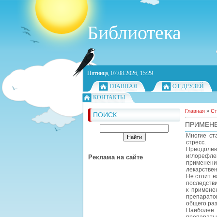
Библиотека
Пятница, 07.08.2026, 15:29
ГЛАВНАЯ
ОТ ДРУЗЕЙ
КОНТАКТЫ
Главная
»
Ст
ПОИСК
ПРИМЕНЕ
Многие ст
стресс.
Преодолев
иглорефле
Реклама на сайте
применен
лекарстве
Не стоит н
последстви
к применен
препаратов
общего раз
Наиболее 