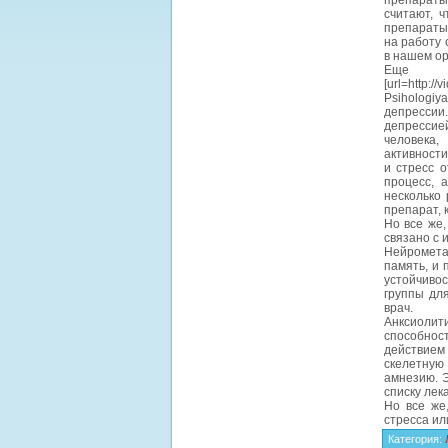
препараты
считают, 
препараты 
на работу 
в нашем ор
Еще 
[url=http://
Psihologiy
депрессии
депрессие
человека,
активности
и стресс о
процесс, 
несколько
препарат, 
Но все же,
связано с 
Нейромета
память, и 
устойчивос
группы для
врач.
Анксиоли
способнос
действием
скелетную
амнезию. Э
списку лек
Но все же
стресса ил
Категория
: