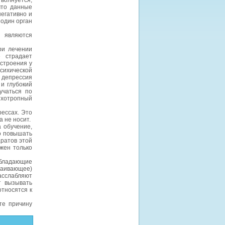
волнуется,
что данные
негативно и
 один орган
яются
при лечении
е страдает
строения у
сихической
 депрессия
 и глубокий
учаться по
ихотропный
ессах. Это
 не носит.
 обучение,
о повышать
ратов этой
жен только
бладающие
каивающее)
асслабляют
т вызывать
относятся к
те причину