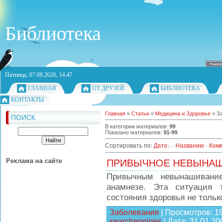
Библиотека
Пятница, 07.08.2026, 14:47
ГЛАВНАЯ
ОТ ДРУЗЕЙ
БИБЛИОТЕКА
КОНТАКТЫ
Главная
»
Статьи
»
Медицина и Здоровье
» З
ПОИСК
В категории материалов
:
99
Показано материалов
:
91-99
Сортировать по
:
Дате
·
Названию
·
Ком
Реклама на сайте
ПРИВЫЧНОЕ НЕВЫНАШ
Привычным невынашивани
анамнезе. Эта ситуация 
состояния здоровья не тольк
Заболевания
|
Просмотров:
1
searchengines
|
Дата:
31.01.20