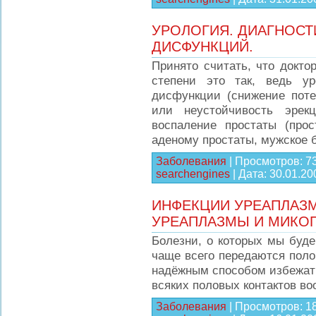
УРОЛОГИЯ. ДИАГНОСТ
ДИСФУНКЦИЙ.
Принято считать, что доктор
степени это так, ведь у
дисфункции (снижение поте
или неустойчивость эрекц
воспаление простаты (прос
аденому простаты, мужское 
Заболевания
|
Просмотров:
7
searchengines
|
Дата:
30.01.20
ИНФЕКЦИИ УРЕАПЛАЗМ
УРЕАПЛАЗМЫ И МИКО
Болезни, о которых мы буде
чаще всего передаются поло
надёжным способом избежать
всяких половых контактов во
Заболевания
|
Просмотров:
1