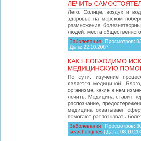
ЛЕЧИТЬ САМОСТОЯТЕ
Лето. Солнце, воздух и во
здоровье на морском побер
размножения болезнетворны
людей, места общественного 
Заболевания
|
Просмотров:
8
Дата:
22.10.2007
КАК НЕОБХОДИМО ИС
МЕДИЦИНСКУЮ ПОМО
По сути, изучение процес
является медициной. Благо
организме, какие в нем измен
лечить. Медицина ставит пер
распознание, предостережен
медицина охватывает сферу
помогают распознавать боле
Заболевания
|
Просмотров:
3
searchengines
|
Дата:
08.10.20