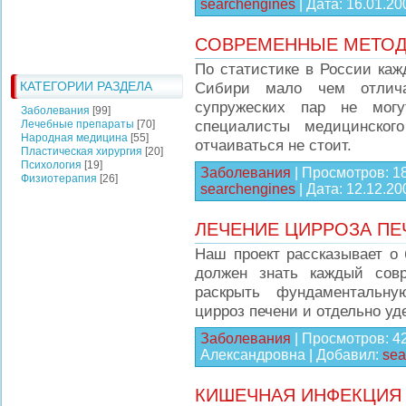
searchengines
|
Дата:
16.01.20
СОВРЕМЕННЫЕ МЕТОД
По статистике в России каж
КАТЕГОРИИ РАЗДЕЛА
Сибири мало чем отлича
супружеских пар не могу
Заболевания
[99]
специалисты медицинског
Лечебные препараты
[70]
Народная медицина
[55]
отчаиваться не стоит.
Пластическая хирургия
[20]
Психология
[19]
Заболевания
|
Просмотров:
1
Физиотерапия
[26]
searchengines
|
Дата:
12.12.20
ЛЕЧЕНИЕ ЦИРРОЗА ПЕ
Наш проект рассказывает о 
должен знать каждый сов
раскрыть фундаментальн
цирроз печени и отдельно у
Заболевания
|
Просмотров:
4
Александровна
|
Добавил:
sea
КИШЕЧНАЯ ИНФЕКЦИЯ 