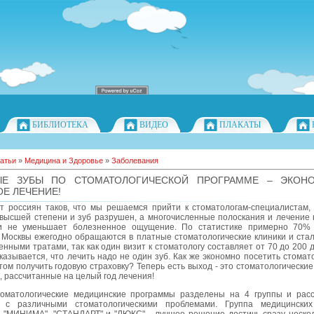
БИБЛИОТЕКА
ВИДЕО
ПЛАКАТЫ
атьи
»
Медицина и Здоровье
»
Заболевания
ЫЕ ЗУБЫ ПО СТОМАТОЛОГИЧЕСКОЙ ПРОГРАММЕ – ЭКОН
Е ЛЕЧЕНИЕ!
т россиян таков, что мы решаемся прийти к стоматологам-специалистам, 
 высшей степени и зуб разрушен, а многочисленные полоскания и лечение
и не уменьшает болезненное ощущение. По статистике примерно 70% 
 Москвы ежегодно обращаются в платные стоматологические клиники и стал
нными тратами, так как один визит к стоматологу составляет от 70 до 200 
казывается, что лечить надо не один зуб. Как же экономно посетить стомат
том получить годовую страховку? Теперь есть выход - это стоматологически
 рассчитанные на целый год лечения!
оматологические медицинские программы разделены на 4 группы и рас
 с различными стоматологическими проблемами. Группа медицинских