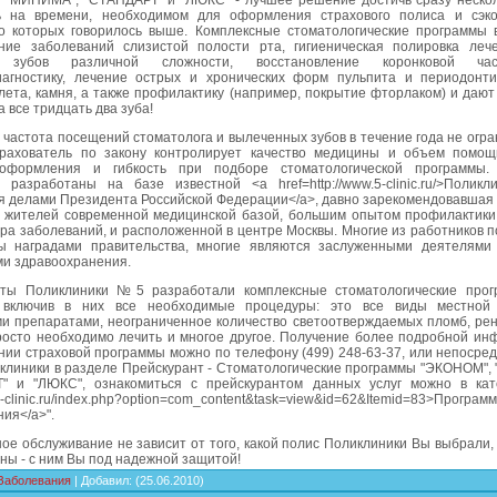
 "МИНИМА", "СТАНДАРТ" и "ЛЮКС" - лучшее решение достичь сразу нескол
ь на времени, необходимом для оформления страхового полиса и сэк
 о которых говорилось выше. Комплексные стоматологические программы 
ние заболеваний слизистой полости рта, гигиеническая полировка лече
 зубов различной сложности, восстановление коронковой ча
иагностику, лечение острых и хронических форм пульпита и периодонти
лета, камня, а также профилактику (например, покрытие фторлаком) и даю
а все тридцать два зуба!
 частота посещений стоматолога и вылеченных зубов в течение года не огра
трахователь по закону контролирует качество медицины и объем помощ
оформления и гибкость при подборе стоматологической программы. 
 разработаны на базе известной <a href=http://www.5-clinic.ru/>Поли
я делами Президента Российской Федерации</a>, давно зарекомендовавшая 
х жителей современной медицинской базой, большим опытом профилактики
тра заболеваний, и расположенной в центре Москвы. Многие из работников 
ы наградами правительства, многие являются заслуженными деятелями
ми здравоохранения.
ты Поликлиники №5 разработали комплексные стоматологические про
 включив в них все необходимые процедуры: это все виды местной 
и препаратами, неограниченное количество светоотверждаемых пломб, рент
росто необходимо лечить и многое другое. Получение более подробной ин
ии страховой программы можно по телефону (499) 248-63-37, или непосред
иклиники в разделе Прейскурант - Стоматологические программы "ЭКОНОМ",
" и "ЛЮКС", ознакомиться с прейскурантом данных услуг можно в кат
//5-clinic.ru/index.php?option=com_content&task=view&id=62&Itemid=83>Програ
ия</a>".
ое обслуживание не зависит от того, какой полис Поликлиники Вы выбрали
ны - с ним Вы под надежной защитой!
Заболевания
|
Добавил
:
(25.06.2010)