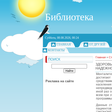
Библиотека
Суббота, 08.08.2026, 00:24
ГЛАВНАЯ
ОТ ДРУЗЕЙ
КОНТАКТЫ
Главная
»
Ст
ПОИСК
ЗДОРОВ
НАДЕЖНО
Менталите
достигают
Реклама на сайте
средствам
населения
непредвиде
иной раз о
всем при э
программы,
Данные ст
пациентов