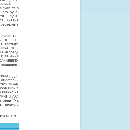
ько целей:
ономить на
включают в
ного зуба,
сти зуба,
та, снятие
т серьезные
ничено. Во-
и, а также
В-третьих,
клиники №5
себя среди
 и лечения
поликлиники
 медицины,
граммы для
анестезии
ген зубов,
формации о
ственно на
 "МИНИМА",
егории "<a
ммы прямого
, Вы можете