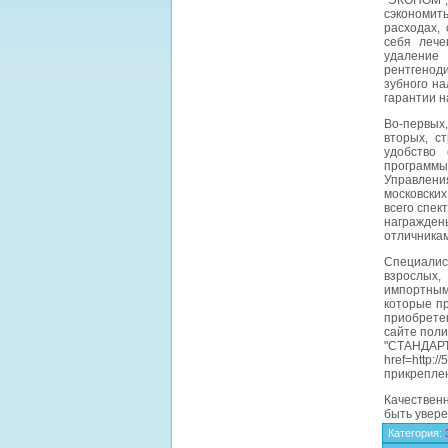
"ЭКОНОМ",
сэкономит
расходах,
себя лече
удаление
рентгенод
зубного на
гарантии н
Во-первых,
вторых, с
удобство 
программы
Управлени
московски
всего спек
награжден
отличника
Специалис
взрослых,
импортным
которые п
приобретен
сайте пол
"СТАНДАРТ
href=http:
прикреплен
Качественн
быть увере
Категория
: