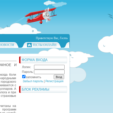
Приветствую Вас
,
Гость
НОВОСТИ
ТЕСТЫ ОНЛАЙН
ФОРМА ВХОДА
ОМНОЕ И
Логин:
Пароль:
когда боли
запомнить
 народными
Забыл пароль
|
Регистрация
городского
киваются с
долларов. А
БЛОК РЕКЛАМЫ
олога и при
е страховые
считаны на
 программ