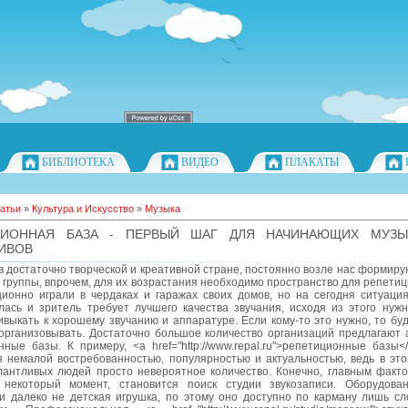
БИБЛИОТЕКА
ВИДЕО
ПЛАКАТЫ
атьи
»
Культура и Искусство
»
Музыка
ЦИОННАЯ БАЗА - ПЕРВЫЙ ШАГ ДЛЯ НАЧИНАЮЩИХ МУЗЫ
ИВОВ
 достаточно творческой и креативной стране, постоянно возле нас формир
 группы, впрочем, для их возрастания необходимо пространство для репети
ционно играли в чердаках и гаражах своих домов, но на сегодня ситуация
лась и зритель требует лучшего качества звучания, исходя из этого нужн
выкать к хорошему звучанию и аппаратуре. Если кому-то это нужно, то буд
 организовывать. Достаточно большое количество организаций предлагают 
ные базы. К примеру, <a href="http://www.repal.ru">репетиционные базы<
я немалой востребованностью, популярностью и актуальностью, ведь в эт
алантливых людей просто невероятное количество. Конечно, главным факт
 некоторый момент, становится поиск студии звукозаписи. Оборудова
си далеко не детская игрушка, по этому оно доступно по карману лишь с