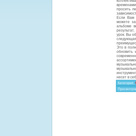
коллектива
временами 
просить л
зависимост
Если Вам 
можете за
альбоме в
результат,
урок. Вы о
следующая
преимущес
Это в полн
обновить 
современн
ассортиме
музыкально
музыкально
инструмен
несет в се
Категория
:
Просмотро