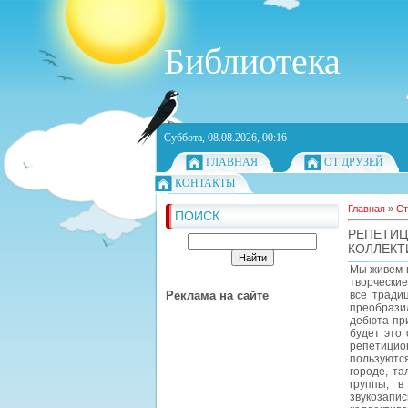
Библиотека
Суббота, 08.08.2026, 00:16
ГЛАВНАЯ
ОТ ДРУЗЕЙ
КОНТАКТЫ
Главная
»
Ст
ПОИСК
РЕПЕТИ
КОЛЛЕКТ
Мы живем в
творческие
Реклама на сайте
все тради
преобрази
дебюта при
будет это
репетицион
пользуютс
городе, т
группы, в
звукозапи