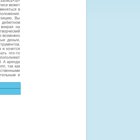
запись</a>
писи может
меняться в
 положения.
озицию, Вы
а дебютном
 взирая на
 творческий
не возможно
ые деньги,
трументов.
 и хочется
ать что-то
 пополняют
. А аренда
п, так как
обственными
ительным и