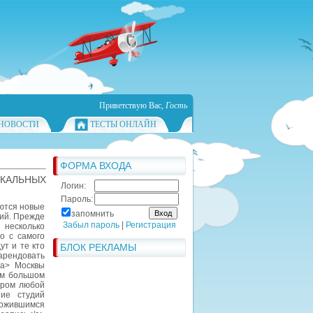
Приветствую Вас
,
Гость
НОВОСТИ
ТЕСТЫ ОНЛАЙН
ФОРМА ВХОДА
КАЛЬНЫХ
Логин:
Пароль:
уются новые
запомнить
ций. Прежде
Забыл пароль
|
Регистрация
 несколько
о с самого
ут и те кто
БЛОК РЕКЛАМЫ
арендовать
/a> Москвы
ом большом
ором любой
ние студий
ложившимся