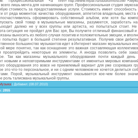
м. Профессиональная <a href="http://www.repal.ru/studio/moscow/">звуко
всего лишь мечта для начинающих групп. Профессиональная студия звукоза
юбую стоимость за предоставляемые услуги. Стоимость имеет способность 
и от ряда моментов: качества оборудования, аппетитов владельцев, места
посчастливилось сформировать собственный альбом, или хотя бы комп
пускать свой товар в музыкальные магазины, разумеется, заработать н
ыходит далеко не у всех группы или артиста, но попытаться стоит. Не
 эта ситуация не пройдет для Вас зря, Вы получите отличный финансовый и
бязаны выносить из любого случая позитив и положительные эмоции, и впол
 попытка будет в большей степени результативная. Получив свои дебютн
твенное большинство музыкантов идет в Интернет магазин музыкальных инс
ой мере понятно, так как оснащение это важная составляющая коллективов
и проапгрейдить некоторые их элементы. А иногда позволить себе заказ
ое. Так как магазины музыкального оборудования почти каждый день
нт новыми и неповторимыми инструментами от именитых мировых компаний
го оборудования это вовсе не приемлемый вариант для уже созревших груп
е это что-то персональное, и ни с одним человеком не хочется делиться с
тами. Порой, музыкальный инструмент оказывается кое-чем более знач
бе роль талисмана музыкальной группы.
Музыка
|
Добавил
:
(08.07.2010)
в
:
2855