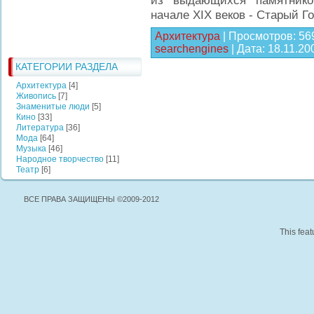
из выдающихся памятников
начале XIX веков - Старый Г
Архитектура
|
Просмотров:
56
searchengines
|
Дата:
18.11.20
КАТЕГОРИИ РАЗДЕЛА
Архитектура
[4]
Живопись
[7]
Знаменитые люди
[5]
Кино
[33]
Литература
[36]
Мода
[64]
Музыка
[46]
Народное творчество
[11]
Театр
[6]
ВСЕ ПРАВА ЗАЩИЩЕНЫ ©2009-2012
This feat