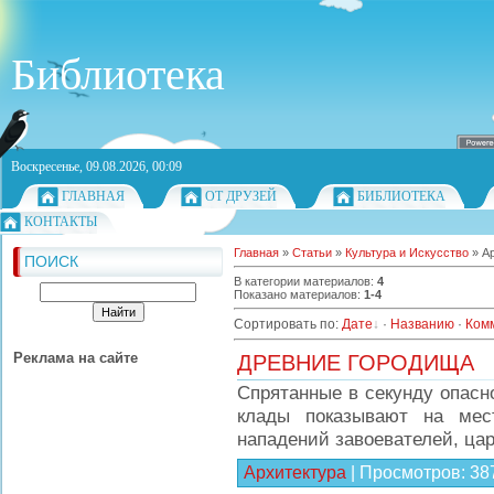
Библиотека
Воскресенье, 09.08.2026, 00:09
ГЛАВНАЯ
ОТ ДРУЗЕЙ
БИБЛИОТЕКА
КОНТАКТЫ
Главная
»
Статьи
»
Культура и Искусство
» А
ПОИСК
В категории материалов
:
4
Показано материалов
:
1-4
Сортировать по
:
Дате
·
Названию
·
Ком
Реклама на сайте
ДРЕВНИЕ ГОРОДИЩА
Спрятанные в секунду опасн
клады показывают на мес
нападений завоевателей, ца
Архитектура
|
Просмотров:
38