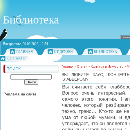
Библиотека
Воскресенье, 09.08.2026, 12:54
ГЛАВНАЯ
ОТ ДРУЗЕЙ
БИБЛИОТЕКА
КОНТАКТЫ
Главная
»
Статьи
»
Культура и Искусство
»
М
ПОИСК
ВЫ ЛЮБИТЕ ХАУС, КОНЦЕРТ
КЛАББЕРОМ?
Вы считаете себя клаббер
Вопрос очень интересный,
Реклама на сайте
самого этого понятия. На
человек, который разбирае
техно, транс… Кто-то же не
ума от любой музыки, и вдо
утверждает, что он является
если он шагает по жизни с 