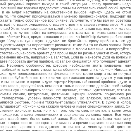
ным запахом - практически то же самое, что носить одежду, в которой вам н
ный разумный вариант выхода в такой ситуации - сразу прояснить недо
любящий вас мужчина предпочтет, чтобы вы оставались самой собой, чувст
 и не будет настаивать на собственном выборе. </p><p> Здесь же стоит
на то, что следует прислушиваться к мнению профессионалов, подходит ли
казать только собственное восприятие. Запомните, что бы вам ни советова
чь идёт о ваших ожиданиях, о вашем стиле и о вашем личном вкусе. А это
е вас! Хотя, если вам нравится какой-либо запах, а ваш партнер или коллег
реносят, то лучше пойти на компромисс и отказаться от использования па
ом. </p><p> Итак, придя в магазин и решив <a href="http://www.o-parfums.com
age_1">купить туалетную воду</a>, не бросайтесь сразу пробовать все ду
з десять минут вы перестанете различать какие бы то ни было запахи. Вос
онсультанта, они есть сейчас практически в любом магазине, и попробуйте
стественно, наносить аромат для пробы надо на разные участки кожи, котор
ременно нюхать, например на запястья. Если вы нанесете духи на волосы 
удете пробовать другой парфюм, их запахи смешаются, что помешает адеква
ах. Несколько особенностей, которые необходимо знать приведены ниж
 выбирайте духи рано утром, когда обоняние еще спит. </p><p> Никогда н
ыхая духи непосредственно из флакона: ничего кроме спирта вы не почувст
а не пробуйте больше трех или четырех запахов один за другим: у вас пе
, и вы не сможете оценить духи. </p><p> Идеальный способ пробовать духи: 
лько капель, прогуляйтесь немного и только после этого делайте свой выбор
месяцы лучше выбирать запахи насыщенные, теплые, чувственные, летом ж
оматы свежие, цитрусовые, цветочные. </p><p> Ароматы по-разному ре
 температуры, уровень влажности воздуха. Во влажном, жарком клима
аняются быстрее, причем "тяжелые" запахи утяжеляются. В сухую и холод
иглушаются". </p><p> Кожа каждого человека имеет специфический запах. Он
степени жирности кожи, но и от того, как человек питается, в каком эмо
находится, в каких экологических и социальных условиях живет. Вся жирн
ает вашей коже более сильный запах. Еще более на свойства кожи могу
ые лекарственные препараты, витамины и прочие фармакологические веще
осприятие аромата накладывает отпечаток и менструальный цикл ж