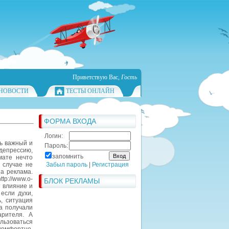
Приветствую Вас
,
Гость
НОВОСТИ
ТЕСТЫ ОНЛАЙН
ФОРМА ВХОДА
Логин:
ь важный и
Пароль:
депрессию,
запомнить
мате нечто
 случае не
Забыл пароль
|
Регистрация
а реклама.
://www.o-
БЛОК РЕКЛАМЫ
т влияние и
если духи,
, ситуация
а получали
арителя. А
льзоваться