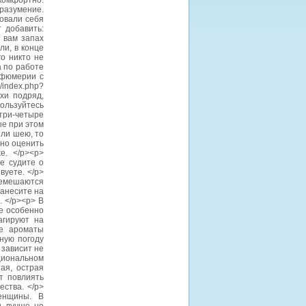
екомфортно.
разумение.
вовали себя
 добавить:
 вам запах
ли, в конце
го никто не
а по работе
рфюмерии с
/index.php?
хи подряд,
пользуйтесь
 три-четыре
ые при этом
или шею, то
тно оценить
е. </p><p>
е судите о
вуете. </p>
ремешаются
нанесите на
. </p><p> В
е особенно
агируют на
те ароматы
ную погоду
 зависит не
циональном
ая, острая
т повлиять
ства. </p>
енщины. В