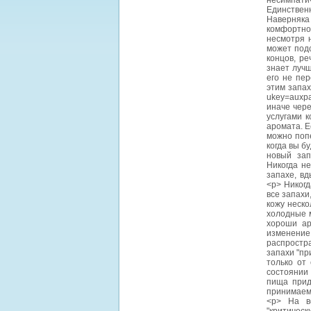
несимпатич
Единствен
Наверняка 
комфортно
несмотря 
может подс
концов, ре
знает лучш
его не пе
этим запах
ukey=auxp
иначе чере
услугами к
аромата. Е
можно попе
когда вы б
новый зап
Никогда не
запахе, вд
<p> Никогд
все запахи
кожу неско
холодные 
хороши ар
изменение
распростр
запахи "пр
только от 
состоянии 
пища прид
принимаем
<p> На в