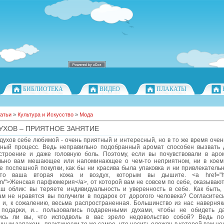
БИБЛИОТЕКА
ВИДЕО
ПЛАКАТЫ
атьи
»
Культура и Искусство
»
Мода
УХОВ – ПРИЯТНОЕ ЗАНЯТИЕ
ухов себе любимой - очень приятный и интересный, но в то же время очен
нный процесс. Ведь неправильно подобранный аромат способен вызвать 
строение и даже головную боль. Поэтому, если вы почувствовали в аро
льно вам мешающее или напоминающее о чем-то неприятном, ни в коем
 поспешной покупки, как бы ни красива была упаковка и ни привлекательн
то ваша вторая кожа и воздух, которым вы дышите. <a href="http
m/">Женская парфюмерия</a>, от которой вам не совсем по себе, оказываю
аш облик: вы теряете индивидуальность и уверенность в себе. Как быть, 
ам не нравятся вы получили в подарок от дорогого человека? Согласитесь
, и, к сожалению, весьма распространенная. Большинство из нас наверняк
подарки, и... пользовались подаренными духами, чтобы не обидеть д
ись ли вы, что исподволь в вас зрело недовольство собой? Ведь по