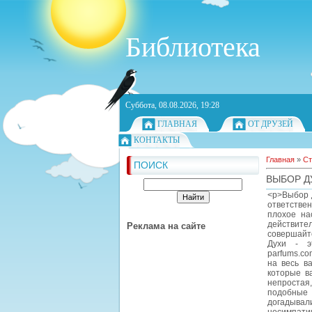
Библиотека
Суббота, 08.08.2026, 19:28
ГЛАВНАЯ
ОТ ДРУЗЕЙ
КОНТАКТЫ
Главная
»
Ст
ПОИСК
ВЫБОР Д
<p>Выбор д
ответстве
плохое на
действите
Реклама на сайте
совершайте
Духи - э
parfums.co
на весь в
которые в
непростая
подобные 
догадывал