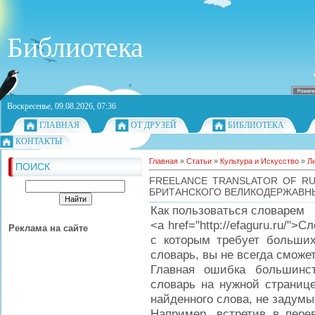
Библиотека
Воскресенье, 09.08.2026, 07:36
ГЛАВНАЯ
ОТ ДРУЗЕЙ
БИБЛИОТЕКА
КОНТАКТЫ
Главная
»
Статьи
»
Культура и Искусство
»
Л
ПОИСК
FREELANCE TRANSLATOR OF RU
БРИТАНСКОГО ВЕЛИКОДЕРЖАВНЫ
Как пользоваться словарем
<a href="http://efaguru.ru/"
Реклама на сайте
с которым требует больших 
словарь, вы не всегда сможе
Главная ошибка большинс
словарь на нужной странице
найденного слова, не задумыв
Например, встретив в пере