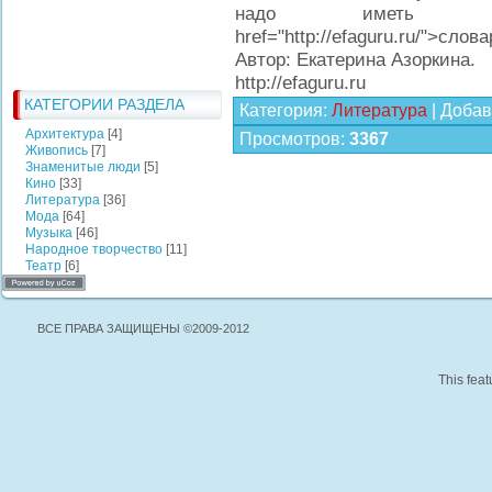
надо иметь на
href="http://efaguru.ru/">слов
Автор: Екатерина Азоркина.
http://efaguru.ru
КАТЕГОРИИ РАЗДЕЛА
Категория
:
Литература
|
Добав
Архитектура
[4]
Просмотров
:
3367
Живопись
[7]
Знаменитые люди
[5]
Кино
[33]
Литература
[36]
Мода
[64]
Музыка
[46]
Народное творчество
[11]
Театр
[6]
ВСЕ ПРАВА ЗАЩИЩЕНЫ ©2009-2012
This feat