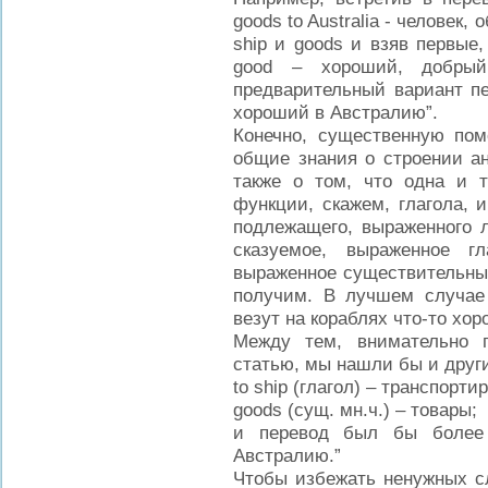
goods to Australia - человек
ship и goods и взяв первые,
good – хороший, добрый
предварительный вариант пе
хороший в Австралию”.
Конечно, существенную по
общие знания о строении ан
также о том, что одна и 
функции, скажем, глагола, 
подлежащего, выраженного 
сказуемое, выраженное г
выраженное существительным
получим. В лучшем случае 
везут на кораблях что-то хо
Между тем, внимательно 
статью, мы нашли бы и друг
to ship (глагол) – транспорти
goods (сущ. мн.ч.) – товары;
и перевод был бы более 
Австралию.”
Чтобы избежать ненужных сл