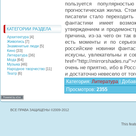
пользуется популярность
прогностическая жилка. Стои
писатели стало переходить 
фантастики имеет возмо
утверждением и продемонстр
КАТЕГОРИИ РАЗДЕЛА
причина, из-за чего он так
Архитектура
[4]
есть моменты и по серьез
Живопись
[7]
Знаменитые люди
[5]
российские новинки фантас
Кино
[33]
искусны, увлекательны и со
Литература
[36]
Мода
[64]
href="http://mirrorshades.r
Музыка
[46]
очень не приятно, ибо в Рос
Народное творчество
[11]
и достаточно невесело от тог
Театр
[6]
Категория
:
Литература
|
Добав
Просмотров
:
2355
ВСЕ ПРАВА ЗАЩИЩЕНЫ ©2009-2012
This feat