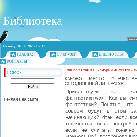
Библиотека
Пятница, 07.08.2026, 05:39
ГЛАВНАЯ
ОТ ДРУЗЕЙ
БИБЛИОТЕКА
КОНТАКТЫ
Главная
»
Статьи
»
Культура и Искусство
»
Л
ПОИСК
КАКОВО МЕСТО ОТЕЧЕСТВ
СЕГОДНЯШНЕЙ ЛИТЕРАТУРЕ
Приветствуем Вас, <a hre
фантастики</a>! Как вы см
Реклама на сайте
фантастики? Понятно, что
совсем будут в этом заи
начинающих? Итак, если все
творчества, была востребов
если не считать, конечн
Наибольшей востребованнос