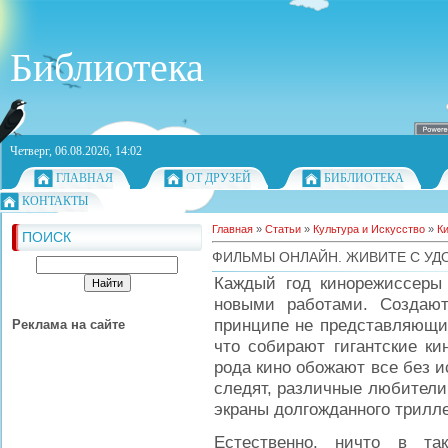
Библиотека
Четверг, 06.08.2026, 14:02
ГЛАВНАЯ
ОТ ДРУЗЕЙ
БИБЛИОТЕКА
КОНТАКТЫ
Главная
»
Статьи
»
Культура и Искусство
»
К
ПОИСК
ФИЛЬМЫ ОНЛАЙН. ЖИВИТЕ С УД
Каждый год кинорежиссеры 
новыми работами. Создают
принципе не представляющие
Реклама на сайте
что собирают гигантские ки
рода кино обожают все без 
следят, различные любители
экраны долгожданного трилле
Естественно, ничто в та