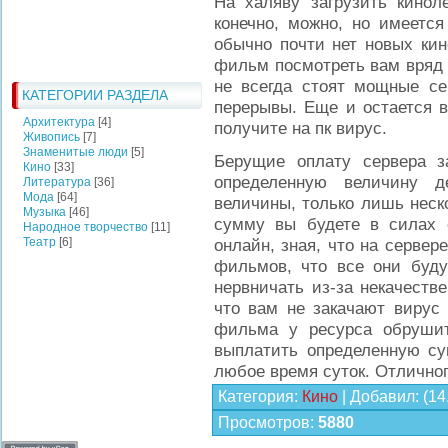
На халяву загрузить кинол
конечно, можно, но имеется
обычно почти нет новых ки
фильм посмотреть вам вряд 
не всегда стоят мощные се
КАТЕГОРИИ РАЗДЕЛА
перерывы. Еще и остается в
Архитектура
[4]
получите на пк вирус.
Живопись
[7]
Знаменитые люди
[5]
Берущие оплату сервера з
Кино
[33]
определенную величину д
Литература
[36]
Мода
[64]
величины, только лишь неск
Музыка
[46]
сумму вы будете в силах 
Народное творчество
[11]
Театр
[6]
онлайн, зная, что на серве
фильмов, что все они буду
нервничать из-за некачестве
что вам не закачают вирус
фильма у ресурса обрушитс
выплатить определенную су
любое время суток. Отличног
Категория
:
Кино
|
Добавил
:
(14
Просмотров
:
5880