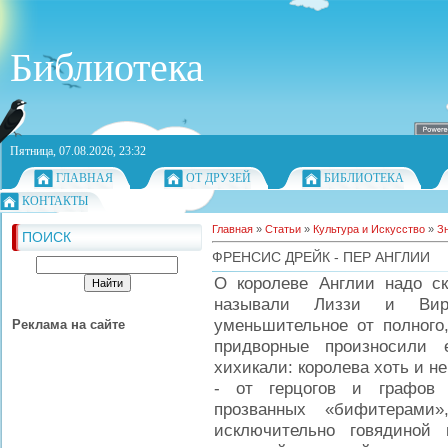
Библиотека
Пятница, 07.08.2026, 23:32
ГЛАВНАЯ
ОТ ДРУЗЕЙ
БИБЛИОТЕКА
КОНТАКТЫ
Главная
»
Статьи
»
Культура и Искусство
»
З
ПОИСК
ФРЕНСИС ДРЕЙК - ПЕР АНГЛИИ
О королеве Англии надо ск
называли Лиззи и Вирд
уменьшительное от полного,
Реклама на сайте
придворные произносили 
хихикали: королева хоть и н
- от герцогов и графов д
прозванных «бифитерами
исключительно говядиной