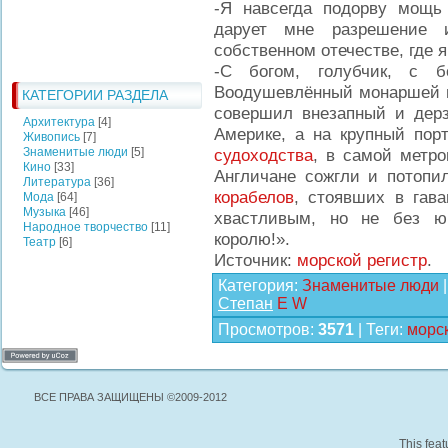
-Я навсегда подорву мощь
дарует мне разрешение 
собственном отечестве, где 
-С богом, голубчик, с б
Воодушевлённый монаршей 
КАТЕГОРИИ РАЗДЕЛА
совершил внезапный и дерз
Архитектура
[4]
Америке, а на крупный порт
Живопись
[7]
Знаменитые люди
[5]
судоходства
, в самой метро
Кино
[33]
Англичане сожгли и потопил
Литература
[36]
корабелов
, стоявших в гав
Мода
[64]
Музыка
[46]
хвастливым, но не без ю
Народное творчество
[11]
королю!».
Театр
[6]
Источник:
морской регистр
.
Категория
:
Знаменитые люди
Степан
E
W
Просмотров
:
3571
|
Теги
:
морск
ВСЕ ПРАВА ЗАЩИЩЕНЫ ©2009-2012
This feat