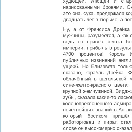
худющей, злющей и ста
нарисованными бровями. Он
это она, сука, продержала 
двадцать лет в тюрьме, а по
Ну, а от Френсиса Дрейка 
мужчины, разумеется, а как 
ведь он привёз золота б
империи, прибыль в результ
4700 процентов! Король 
публичных извинений англи
ущерб. Но Елизавета только
сказано, корабль Дрейка. 
облачённый в щегольской м
сине-желто-красного цвета
крупной жемчужиной. Вирджи
зубы, сказала какие-то ласк
коленопреклоненного адмирал
почётнейших званий в Англи
который босиком пришёл
работорговец и пират, ста
слове он высокомерно сказал