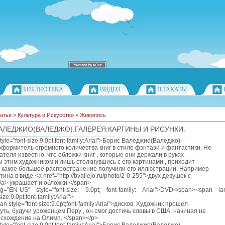
БИБЛИОТЕКА
ВИДЕО
ПЛАКАТЫ
атьи
»
Культура и Искусство
»
Живопись
АЛЕДЖИО(ВАЛЕДЖО).ГАЛЕРЕЯ:КАРТИНЫ И РИСУНКИ.
yle="font-size:9.0pt;font-family:Arial">Борис Валеджио(Валеджо)-
оформитель огромного количества книг в стиле фэнтази и фантастики. Не
ателя известно, что обложки книг , которые они держали в руках
этим художником и лишь столкнувшись с его картинами , приходит
 какое большое распространение получили его иллюстрации. Например
ина в виде <a href="http://bvallejo.ru/photo/2-0-255">двух девушек с
a> украшает и обложки </span>
="EN-US" style="font-size: 9.0pt; font-family: Arial">DVD</span><span l
size:9.0pt;font-family:Arial">
n style="font-size:9.0pt;font-family:Arial">дисков. Художник прошел
путь, будучи уроженцем Перу , он смог достичь славы в США, начиная не
осхождение на Олимп. </span></p>