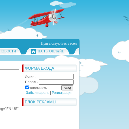
Приветствую Вас
,
Гость
НОВОСТИ
ТЕСТЫ ОНЛАЙН
ФОРМА ВХОДА
Логин:
Пароль:
запомнить
Забыл пароль
|
Регистрация
БЛОК РЕКЛАМЫ
ang="EN-US"