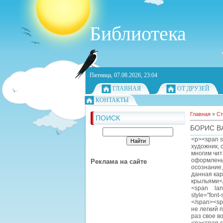
Библиотека
Пятница, 07.08.2026, 23:04
ГЛАВНАЯ
ОТ ДРУЗЕЙ
КОНТАКТЫ
Главная
»
Ст
ПОИСК
БОРИС В
<p><span st
художник, 
многим чит
оформлены 
Реклама на сайте
осознание,
данная карт
крыльями</
<span lang
style="font-
</span><spa
не легкий 
раз свое в