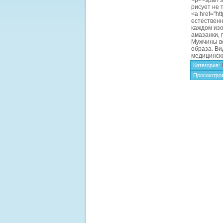
<p><span st
рисует не 
<a href="ht
естественн
каждом изо
амазанки, 
Мужчины вс
образа. Ви
медицинско
Категория
:
Просмотро