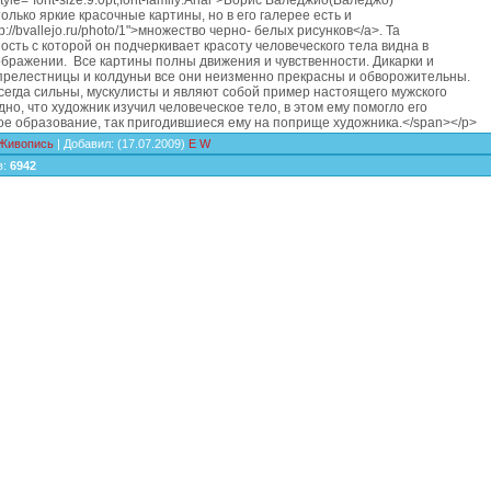
yle="font-size:9.0pt;font-family:Arial">Борис Валеджио(Валеджо)
только яркие красочные картины, но в его галерее есть и
tp://bvallejo.ru/photo/1">множество черно- белых рисунков</a>. Та
ость с которой он подчеркивает красоту человеческого тела видна в
бражении. Все картины полны движения и чувственности. Дикарки и
прелестницы и колдуньи все они неизменно прекрасны и обворожительны.
егда сильны, мускулисты и являют собой пример настоящего мужского
дно, что художник изучил человеческое тело, в этом ему помогло его
е образование, так пригодившиеся ему на поприще художника.</span></p>
Живопись
|
Добавил
:
(17.07.2009)
E
W
в
:
6942