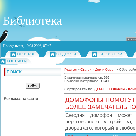
Библиотека
Понедельник, 10.08.2026, 07:47
ГЛАВНАЯ
ОТ ДРУЗЕЙ
БИБЛИОТЕКА
КОНТАКТЫ
Главная
»
Статьи
»
Дом и Семья
» Обустройс
ПОИСК
В категории материалов
:
368
Показано материалов
:
31-40
Сортировать по
:
Дате
·
Названию
·
Ком
Реклама на сайте
ДОМОФОНЫ ПОМОГУТ 
БОЛЕЕ ЗАМЕЧАТЕЛЬН
Сегодня домофон может 
переговорного устройств
дворецкого, который в любое