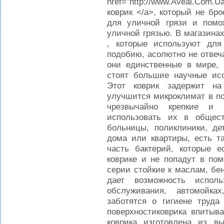
href="http://www.Aveal.Co
коврик </a>, который не бр
для уличной грязи и пом
уличной грязью. В магазина
, которые используют дл
подобию, асолютно не отвеч
они единственные в мире, 
стоят большие научные исс
Этот коврик задержит на
улучшится микроклимат в п
чрезвычайно крепкие и 
использовать их в общес
больницы, поликлиники, дет
дома или квартиры, есть та
часть бактерий, которые е
коврике и не попадут в по
серии стойкие к маслам, бе
дает возможность исполь
обслуживания, автомойка
заботятся о гигиене труда
поверхностиковрика впитыва
коврика изготовлена из вы