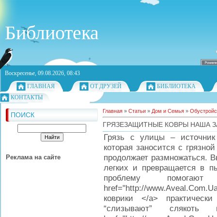
Библиотека
Воскресенье, 09.08.2026, 08:43
ГЛАВНАЯ
ОТ ДРУЗЕЙ
БИБЛИОТЕКА
КОНТАКТЫ
Главная
»
Статьи
»
Дом и Семья
»
Обустройс
ПОИСК
ГРЯЗЕЗАЩИТНЫЕ КОВРЫ НАША З
Грязь с улицы – источник
которая заносится с грязно
продолжает размножаться. В
Реклама на сайте
легких и превращается в пы
проблему помогают
href="http://www.Aveal.Co
коврики </a> практическ
“слизывают” слякот