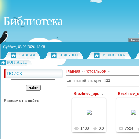
Библиотека
Суббота, 08.08.2026, 18:08
ГЛАВНАЯ
ОТ ДРУЗЕЙ
БИБЛИОТЕКА
КОНТАКТЫ
Главная
»
Фотоальбом
»
ПОИСК
Фотографий в разделе
:
133
Brezhnev_epoha_199
Реклама на сайте
30.12.2009
30.12.2
Библиотекарь
Библиот
1438
0.0
7524