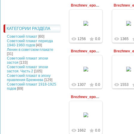
Brezhnev_epoha_128
30.12.2009
30.12.2
КАТЕГОРИИ РАЗДЕЛА
Библиотекарь
Библиот
Советский плакат
[60]
1256
0.0
1365
Советский плакат периода
1940-1960 годов
[40]
Ленин в советском плакате
Brezhnev_epoha_108
[31]
Советский плакат эпохи
застоя
[133]
30.12.2009
30.12.2
Советский плакат эпохи
застоя. Часть 2
[105]
Библиотекарь
Библиот
Советский плакат в эпоху
правления Брежнева
[129]
Советский плакат 1918-1925
1307
0.0
1553
годов
[89]
Brezhnev_epoha_139
30.12.2009
Библиотекарь
1662
0.0