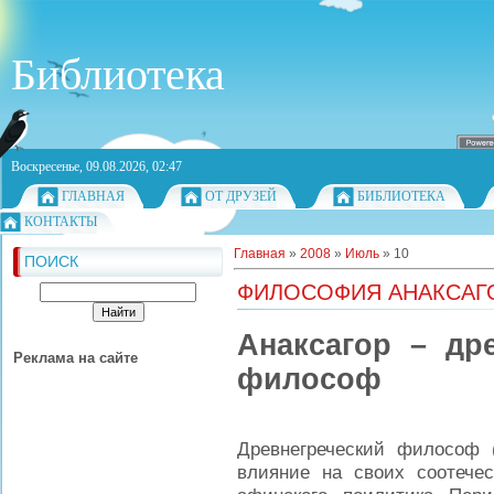
Библиотека
Воскресенье, 09.08.2026, 02:47
ГЛАВНАЯ
ОТ ДРУЗЕЙ
БИБЛИОТЕКА
КОНТАКТЫ
Главная
»
2008
»
Июль
»
10
ПОИСК
ФИЛОСОФИЯ АНАКСАГ
Анаксагор – др
Реклама на сайте
философ
Древнегреческий философ (
влияние на своих соотечес