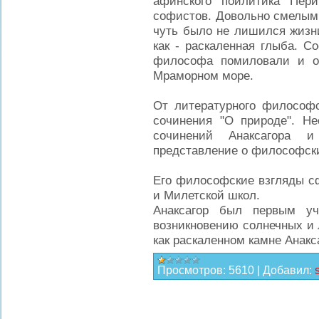
афинского поилитика Пер
софистов. Довольно смелым 
чуть было не лишился жизн
как - раскаленная глыба. С
философа помиловали и от
Мраморном море.
От литературного философ
сочинения "О природе". Н
сочинений Анаксагора
представление о философски
Его философские взгляды с
и Милетской школ.
Анаксагор был первым уч
возникновению солнечных и 
как раскаленном камне Анак
Просмотров:
5610
|
Добавил: