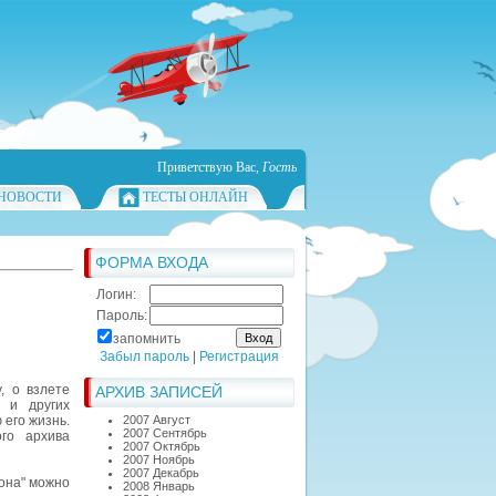
Приветствую Вас
,
Гость
НОВОСТИ
ТЕСТЫ ОНЛАЙН
ФОРМА ВХОДА
Логин:
Пароль:
запомнить
Забыл пароль
|
Регистрация
, о взлете
АРХИВ ЗАПИСЕЙ
 и других
 его жизнь.
2007 Август
2007 Сентябрь
го архива
2007 Октябрь
2007 Ноябрь
2007 Декабрь
она" можно
2008 Январь