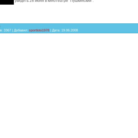
увидеть 28 июня в кинотеатре "Пушкинский".
в:
3367
|
Добавил:
sportloto1978
|
Дата:
19.06.2008