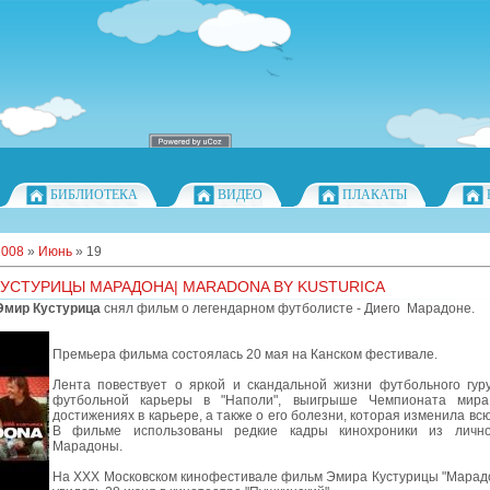
БИБЛИОТЕКА
ВИДЕО
ПЛАКАТЫ
2008
»
Июнь
»
19
УСТУРИЦЫ МАРАДОНА| MARADONA BY KUSTURICA
Эмир Кустурица
снял фильм о легендарном футболисте - Диего Марадоне.
Премьера фильма состоялась 20 мая на Канском фестивале.
Лента повествует о яркой и скандальной жизни футбольного гуру
футбольной карьеры в "Наполи", выигрыше Чемпионата мира
достижениях в карьере, а также о его болезни, которая изменила всю
В фильме использованы редкие кадры кинохроники из лично
Марадоны.
На XXX Московском кинофестивале фильм Эмира Кустурицы "Марад