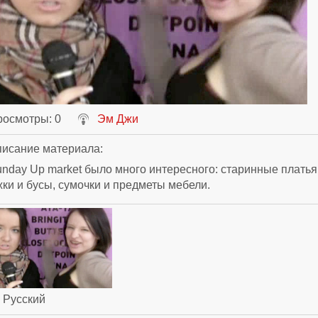
росмотры
: 0
Эм Джи
исание материала
:
nday Up market было много интересного: старинные платья
ки и бусы, сумочки и предметы мебели.
: Русский