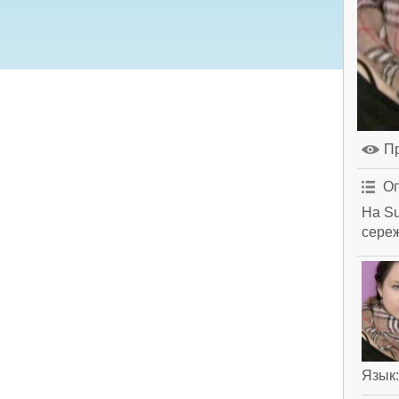
П
Оп
На Su
сереж
Язык