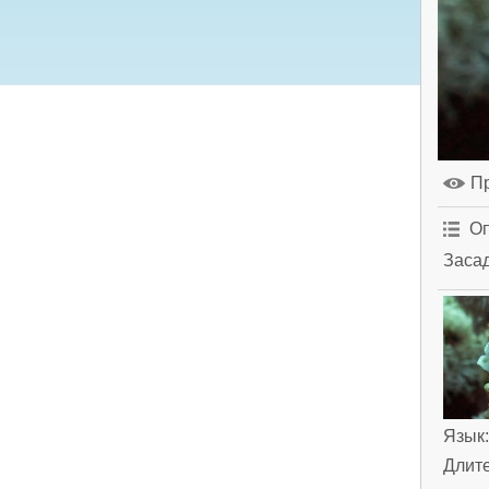
П
Оп
Засад
Язык
Длит