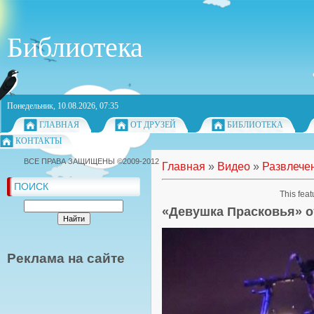
Библиотека
Понедельник, 10.08.2026, 07:35
ГЛАВНАЯ
ОТ ДРУЗЕЙ
БИБЛИОТЕКА
КОНТАКТЫ
ВСЕ ПРАВА ЗАЩИЩЕНЫ ©2009-2012
Главная
»
Видео
»
Развлече
ПОИСК
This feat
«Девушка Прасковья» о
Реклама на сайте