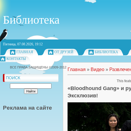
Библиотека
Пятница, 07.08.2026, 19:12
ГЛАВНАЯ
ОТ ДРУЗЕЙ
БИБЛИОТЕКА
КОНТАКТЫ
ВСЕ ПРАВА ЗАЩИЩЕНЫ ©2009-2012
Главная
»
Видео
»
Развлече
ПОИСК
This feat
«Bloodhound Gang» и р
Эксклюзив!
Реклама на сайте