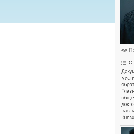
П
Оп
Докум
мисти
обрат
Главн
общеч
докто
рассм
Князе