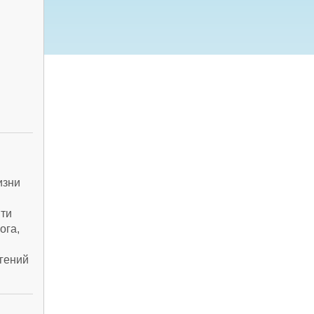
изни
йти
ога,
гений