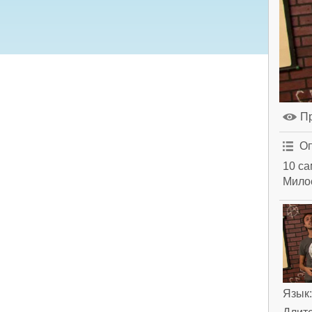
П
Оп
10 с
Мило
Язык