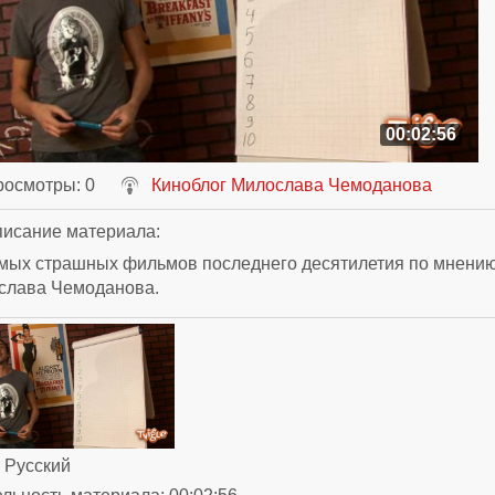
00:02:56
росмотры
: 0
Киноблог Милослава Чемоданова
исание материала
:
амых страшных фильмов последнего десятилетия по мнени
слава Чемоданова.
: Русский