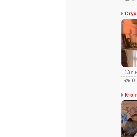
Стук
13 г.
0
Кто 