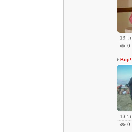
13 г.
0
Вор!
13 г.
0