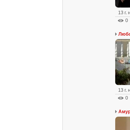
13 г.
0
Любо
13 г.
0
Аму