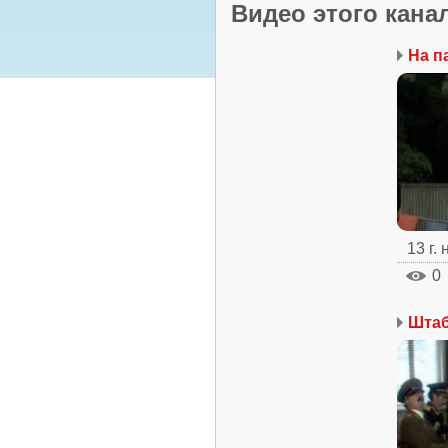
Видео этого кана
На п
13 г.
0
Шта