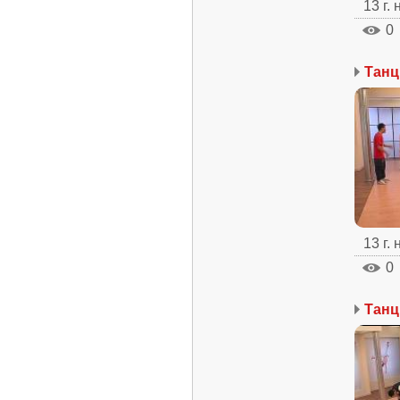
13 г.
0
13 г.
0