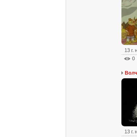
13 г.
0
Волч
13 г.