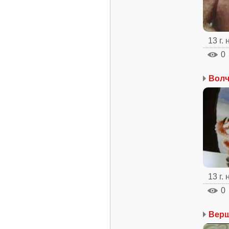
13 г.
0
13 г.
0
Верш