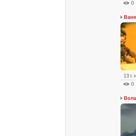
0
Ваню
13 г.
0
Волш