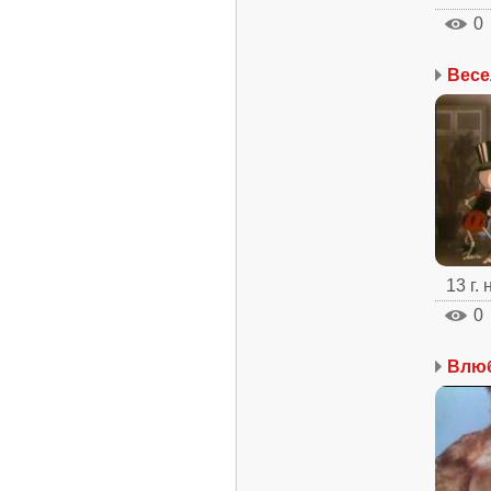
0
Весе
13 г.
0
Влюб