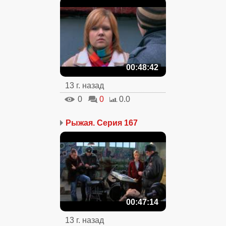
00:48:42
13 г. назад
0
0
0.0
Рыжая. Серия 167
00:47:14
13 г. назад