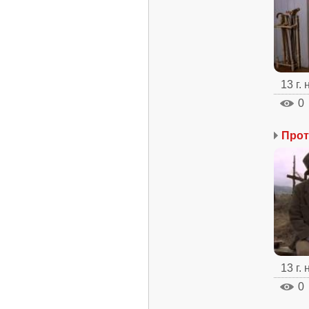
13 г.
0
13 г.
0