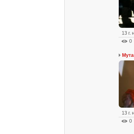
13 г.
0
Мута
13 г.
0