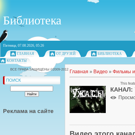
Библиотека
Пятница, 07.08.2026, 05:26
ГЛАВНАЯ
ОТ ДРУЗЕЙ
БИБЛИОТЕКА
КОНТАКТЫ
ВСЕ ПРАВА ЗАЩИЩЕНЫ ©2009-2012
Главная
»
Видео
»
Фильмы и
ПОИСК
This feat
КАНАЛ:
Просм
Реклама на сайте
Видео этого кана