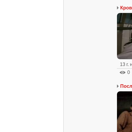
Кров
13 г.
0
Посл