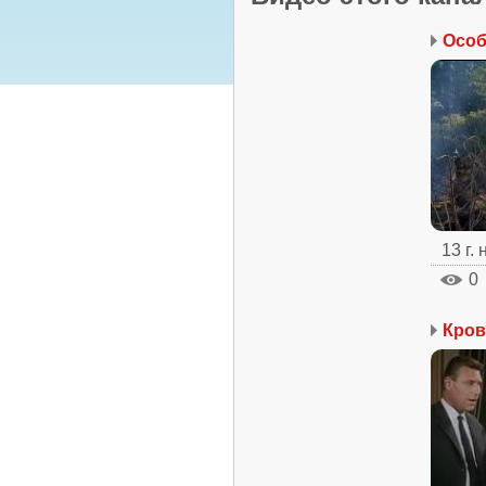
Особ
13 г.
0
Кров