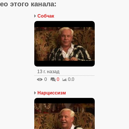
ео этого канала
:
Собчак
13 г. назад
0
0
0.0
Нарциссизм