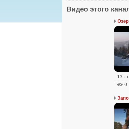
Видео этого кана
Озер
13 г.
0
Запо