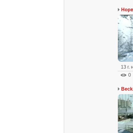
Норв
13 г.
0
Beck