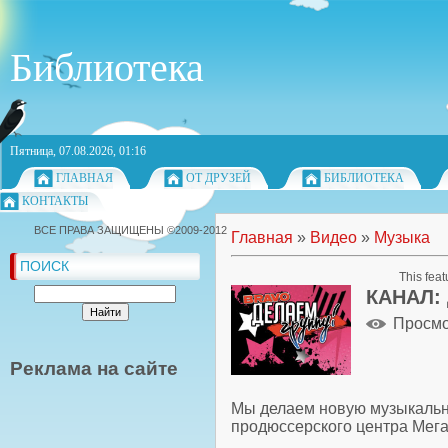
Библиотека
Пятница, 07.08.2026, 01:16
ГЛАВНАЯ
ОТ ДРУЗЕЙ
БИБЛИОТЕКА
КОНТАКТЫ
ВСЕ ПРАВА ЗАЩИЩЕНЫ ©2009-2012
Главная
»
Видео
»
Музыка
ПОИСК
This feat
КАНАЛ:
Просм
Реклама на сайте
Мы делаем новую музыкальн
продюссерского центра Мегал