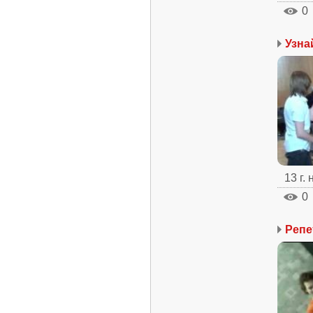
0
Узна
13 г.
0