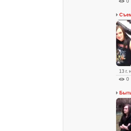
0
Съем
13 г.
0
Быть