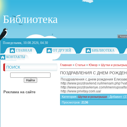
Библиотека
Понедельник, 10.08.2026, 04:30
ГЛАВНАЯ
ОТ ДРУЗЕЙ
БИБЛИОТЕКА
КОНТАКТЫ
Главная
»
Статьи
»
Юмор
»
Шутки и розыгры
ПОИСК
ПОЗДРАВЛЕНИЯ С ДНЕМ РОЖДЕН
Поздравления с днем рождения Елизаве
http://www.pozdravlend.ru/imenam.php?va
http://www.pozdravlenye.com/imenrupoalf
http://www.privitay.com.ua/
Реклама на сайте
Категория
:
Шутки и розыгрыши
|
Добавил
:
(2
Просмотров
:
2136