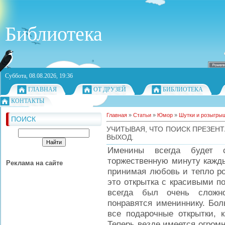
Библиотека
Суббота, 08.08.2026, 19:36
ГЛАВНАЯ
ОТ ДРУЗЕЙ
БИБЛИОТЕКА
КОНТАКТЫ
Главная
»
Статьи
»
Юмор
»
Шутки и розыгры
ПОИСК
УЧИТЫВАЯ, ЧТО ПОИСК ПРЕЗЕНТ
ВЫХОД.
Именины всегда будет 
торжественную минуту кажды
Реклама на сайте
принимая любовь и тепло ро
это открытка с красивыми п
всегда был очень сложно
понравятся имениннику. Бол
все подарочные открытки, 
Теперь везде имеется огром