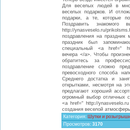
Для веселых людей в мно
веселых подарков. И отлож
подарки, а те, которые п
Поздравить знакомого
http://ynasveselo.ru/priko
поздравления на праздник 
праздник был запомина
специальный <a href=" http:
вечера </a>. Чтобы произн
обратитесь за професси
поздравление сложно пре
превосходного способа нап
Среднего достатка и зан
открытками, несмотря на эт
предлагают хороший ассорти
огромный выбор отличных са
<a href=" http://ynasveselo.
создания веселой атмосферы
Категория
:
Шутки и розыгрыш
Просмотров
:
3170